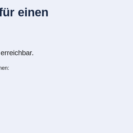
ür einen
erreichbar.
nen: