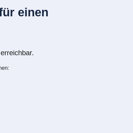
ür einen
erreichbar.
nen: