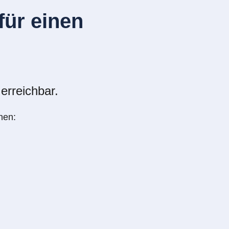
ür einen
erreichbar.
nen: